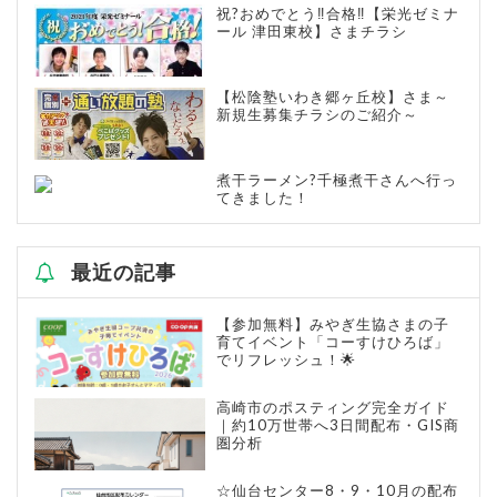
祝?おめでとう‼合格‼【栄光ゼミナ
ール 津田東校】さまチラシ
【松陰塾いわき郷ヶ丘校】さま～
新規生募集チラシのご紹介～
煮干ラーメン?千極煮干さんへ行っ
てきました！
最近の記事
【参加無料】みやぎ生協さまの子
育てイベント「コーすけひろば」
でリフレッシュ！🌟
高崎市のポスティング完全ガイド
｜約10万世帯へ3日間配布・GIS商
圏分析
☆仙台センター8・9・10月の配布