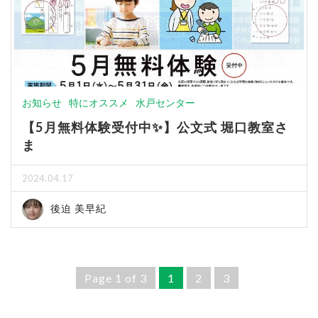
お知らせ
特にオススメ
水戸センター
【5月無料体験受付中✨】公文式 堀口教室さ
ま
2024.04.17
後迫 美早紀
Page 1 of 3
1
2
3