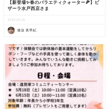
【新登場✨春のバラエティクォーター🍕】ピ
ザーラ水戸西店さま
2024.04.26
後迫 美早紀