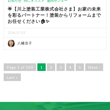
お知らせ
特にオススメ
盛岡センター
🌟【川上塗装工業株式会社さま】お家の未来
を彩るパートナー！塗装からリフォームまで
お任せください🏠✨
2026.07.03
八幡浩子
Page 1 of 109
1
2
3
4
5
Next ›
Last »