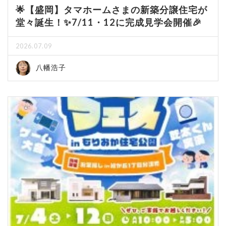
🌟【盛岡】タマホームさまの新築分譲住宅が
堂々誕生！✨7/11・12に完成見学会開催🎉
2026.07.09
八幡浩子