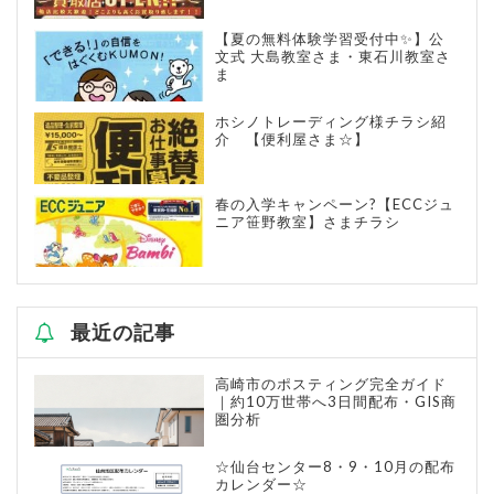
【夏の無料体験学習受付中✨】公
文式 大島教室さま・東石川教室さ
ま
ホシノトレーディング様チラシ紹
介 【便利屋さま☆】
春の入学キャンペーン?【ECCジュ
ニア笹野教室】さまチラシ
最近の記事
高崎市のポスティング完全ガイド
｜約10万世帯へ3日間配布・GIS商
圏分析
☆仙台センター8・9・10月の配布
カレンダー☆