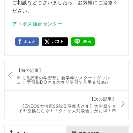
ご相談などございましたら、お気軽にご連絡く
ださい。
アドポス仙台センター
【前の記事】
🌸【滝沢市の学習塾】新学年のスタートダッシ
ュ！ 学習塾DOさまの春期講習で苦手克服✍️✨
【次の記事】
【ENEOS大河原SS鶴見屋商店さま】大河原でタ
イヤ交換なら今！「タイヤ大商談会」がお得！🌸