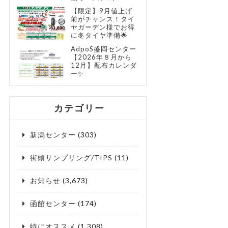
【限定】9月値上げ
前がチャンス！タイ
ヤガーデン様でお得
に冬タイヤ準備🌟
AdpoS盛岡センター
【2026年８月から
12月】配布カレンダ
ー✨
カテゴリー
新潟センター
(303)
街頭サンプリング/TIPS
(11)
お知らせ
(3,673)
函館センター
(174)
特にオススメ
(1,308)