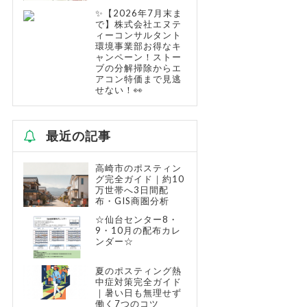
✨【2026年7月末ま
で】株式会社エヌテ
ィーコンサルタント
環境事業部お得なキ
ャンペーン！ストー
ブの分解掃除からエ
アコン特価まで見逃
せない！👀
最近の記事
高崎市のポスティン
グ完全ガイド｜約10
万世帯へ3日間配
布・GIS商圏分析
☆仙台センター8・
9・10月の配布カレ
ンダー☆
夏のポスティング熱
中症対策完全ガイド
｜暑い日も無理せず
働く7つのコツ