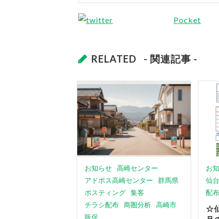
Pocket
RELATED
- 関連記事 -
お知らせ
高崎センター
お
アドポス高崎センター
群馬県
仙
ポスティング
集客
配
チラシ配布
商圏分析
高崎市
☆
販促