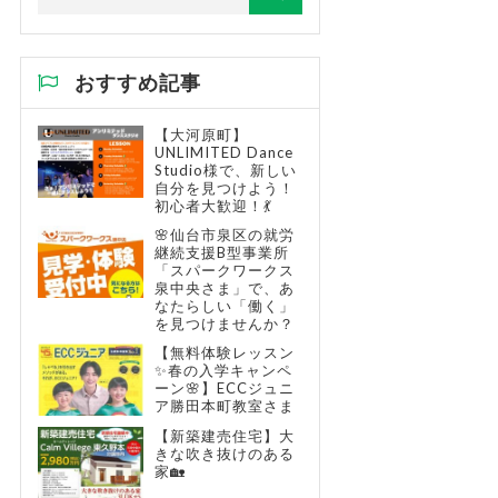
おすすめ記事
【大河原町】
UNLIMITED Dance
Studio様で、新しい
自分を見つけよう！
初心者大歓迎！💃
🌸仙台市泉区の就労
継続支援B型事業所
「スパークワークス
泉中央さま」で、あ
なたらしい「働く」
を見つけませんか？
【無料体験レッスン
✨春の入学キャンペ
ーン🌸】ECCジュニ
ア勝田本町教室さま
【新築建売住宅】大
きな吹き抜けのある
家🏡