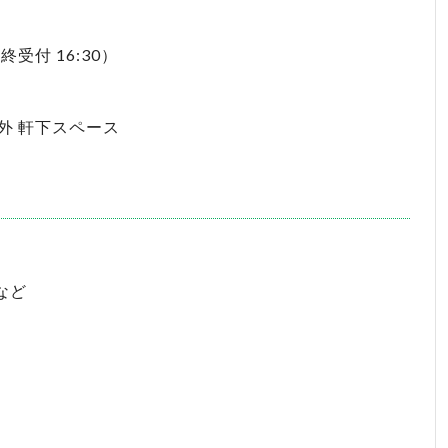
（最終受付 16:30）
外 軒下スペース
など