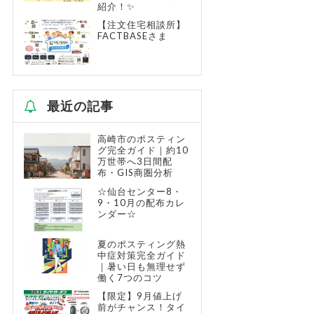
紹介！✨
【注文住宅相談所】
FACTBASEさま
最近の記事
高崎市のポスティン
グ完全ガイド｜約10
万世帯へ3日間配
布・GIS商圏分析
☆仙台センター8・
9・10月の配布カレ
ンダー☆
夏のポスティング熱
中症対策完全ガイド
｜暑い日も無理せず
働く7つのコツ
【限定】9月値上げ
前がチャンス！タイ