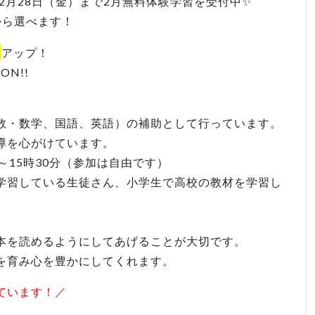
～2月28日（金）まで2月無料体験学習を受付中✨
から選べます！
気
アップ！
N!!
数・数学、国語、英語）の補助として行っています。
導を心がけています。
～15時30分（参加は自由です）
学習している生徒さん、小学生で高校の教材を学習し
。
本を読めるようにしてあげることが大切です。
を育み心を豊かにしてくれます。
ています！／