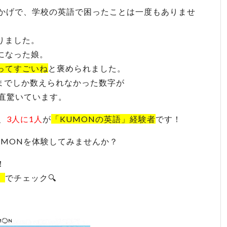
おかげで、学校の英語で困ったことは一度もありませ
りました。
になった娘。
ってすごいね
と褒められました。
0までしか数えられなかった数字が
直驚いています。
、
3人に1人
が
「KUMONの英語」経験者
です！
UMONを体験してみませんか？
！
」
でチェック🔍