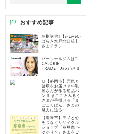
おすすめ記事
冬期講習‼【s-Liveい
ばらき水戸北口校】
さまチラシ
パーソナルジムは?
CALORIE
TRADE Japanさま
🍞【盛岡市】元気と
健康をお届け🌞牛乳
屋さんが作る絶品パ
ン🥛 まごころみるく
さまが手掛ける「ま
ごころぱん」さまの
魅力に迫る✨
【塩釜市】モノと心
をつなぐリサイクル
ショップ『葵尊庵 〜
ゆかり〜』さまをご