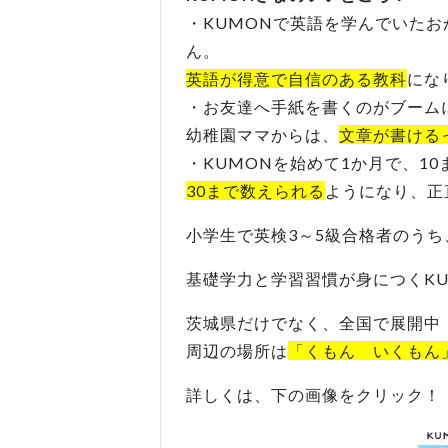
・KUMONで英語を学んでいた
ん。
英語が得意で自信のある教科
にな
・お友達へ手紙を書くのがブーム
幼稚園ママからは、
文章が書ける
・KUMONを始めて1か月で、1
30まで数えられる
ようになり、正
小学生で英検3～5級合格者のうち
基礎学力と学習習慣が身につくK
茨城県だけでなく、全国で展開中
周辺の場所は
「くもん いくもん
詳しくは、下の画像をクリック！