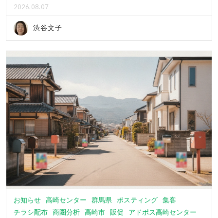
2026.08.07
渋谷文子
お知らせ
高崎センター
群馬県
ポスティング
集客
チラシ配布
商圏分析
高崎市
販促
アドポス高崎センター