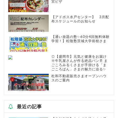
宮ピザ
【アドポス水戸センター】 3月配
布スケジュールのお知らせ
【通い放題の塾✨60分4回無料体験
学習！】松陰塾茨城大学前校さま
🍞【盛岡市】元気と健康をお届け
🌞牛乳屋さんが作る絶品パン🥛 ま
ごころみるくさまが手掛ける「ま
ごころぱん」さまの魅力に迫る✨
杜和不動産販売さまオープンハウ
スのご案内
最近の記事