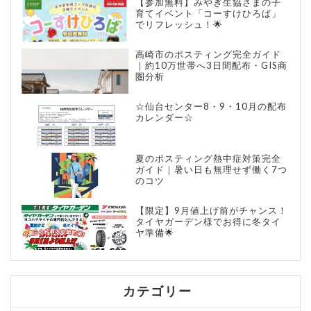
【参加無料】みやぎ生協さまの子
育てイベント「コーすけひろば」
でリフレッシュ！🌟
高崎市のポスティング完全ガイド
｜約10万世帯へ3日間配布・GIS商
圏分析
☆仙台センター8・9・10月の配布
カレンダー☆
夏のポスティング熱中症対策完全
ガイド｜暑い日も無理せず働く7つ
のコツ
【限定】9月値上げ前がチャンス！
タイヤガーデン様でお得に冬タイ
ヤ準備🌟
カテゴリー