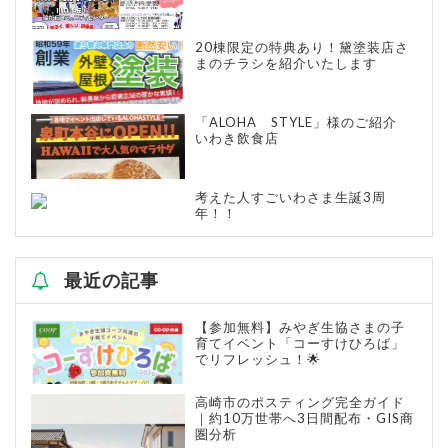
20棟限定の特典あり！黛塗装店さ
まのチラシを紹介いたします
「ALOHA STYLE」様のご紹介
いわき飲食店
考えた人すごいわさま生誕3周
年！！
最近の記事
【参加無料】みやぎ生協さまの子
育てイベント「コーすけひろば」
でリフレッシュ！🌟
高崎市のポスティング完全ガイド
｜約10万世帯へ3日間配布・GIS商
圏分析