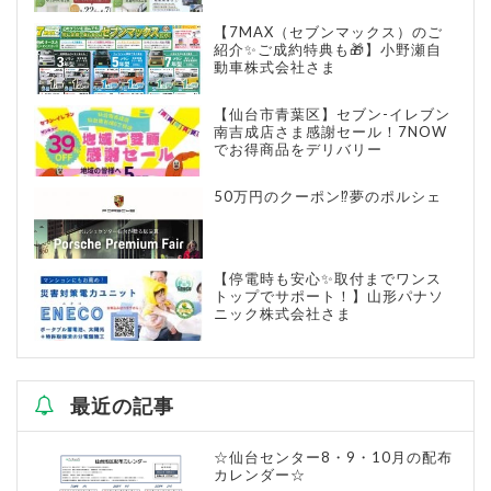
【7MAX（セブンマックス）のご
紹介✨ご成約特典も🎁】小野瀬自
動車株式会社さま
【仙台市青葉区】セブン-イレブン
南吉成店さま感謝セール！7NOW
でお得商品をデリバリー
50万円のクーポン⁉夢のポルシェ
【停電時も安心✨取付までワンス
トップでサポート！】山形パナソ
ニック株式会社さま
最近の記事
☆仙台センター8・9・10月の配布
カレンダー☆