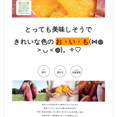
とっても美味しそうで
きれいな色の
お・い・も
(⋈◍
＞◡＜◍)。✧♡