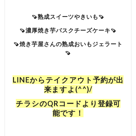
🍠熟成スイーツやきいも🍠
🍠濃厚焼き芋バスクチーズケーキ🍠
🍠焼き芋屋さんの熟成おいもジェラート
🍠
LINEからテイクアウト予約が出
来ますよ(^^)/
チラシのQRコードより登録可
能です！