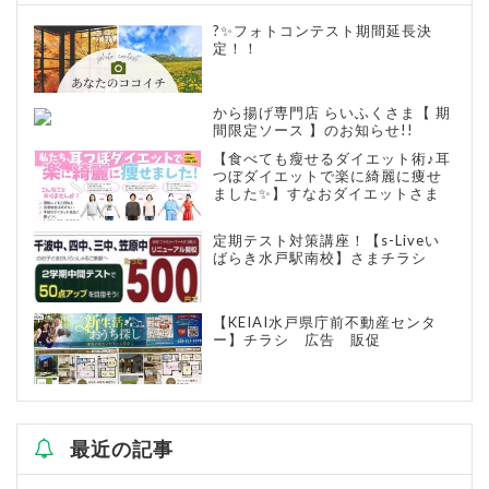
?✨フォトコンテスト期間延長決
定！！
から揚げ専門店 らいふくさま【 期
間限定ソース 】のお知らせ!!
【食べても瘦せるダイエット術♪耳
つぼダイエットで楽に綺麗に痩せ
ました✨】すなおダイエットさま
定期テスト対策講座！【s-Liveい
ばらき水戸駅南校】さまチラシ
【KEIAI水戸県庁前不動産センタ
ー】チラシ 広告 販促
最近の記事