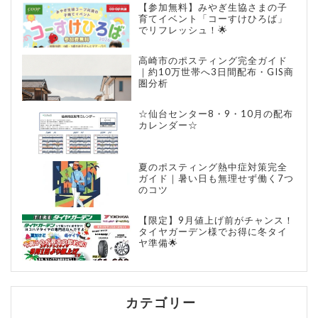
【参加無料】みやぎ生協さまの子
育てイベント「コーすけひろば」
でリフレッシュ！🌟
高崎市のポスティング完全ガイド
｜約10万世帯へ3日間配布・GIS商
圏分析
☆仙台センター8・9・10月の配布
カレンダー☆
夏のポスティング熱中症対策完全
ガイド｜暑い日も無理せず働く7つ
のコツ
【限定】9月値上げ前がチャンス！
タイヤガーデン様でお得に冬タイ
ヤ準備🌟
カテゴリー