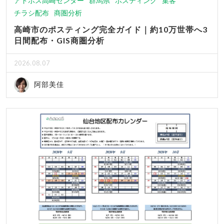
アドポス高崎センター
群馬県
ポスティング
集客
チラシ配布
商圏分析
高崎市のポスティング完全ガイド｜約10万世帯へ3
日間配布・GIS商圏分析
2026.08.07
阿部美佳