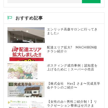
おすすめ記事
エンリッチ高森サロンに行ってき
ました♪
配達エリア拡大? MACHIBEN様
チラシ紹介☆
ポスティング成功事例｜認知度を
上げるために｜スーパー小売店
【株式会社 Has】さま〜完成見学
会チラシのご紹介〜
【女性のみ✨男性ご紹介制！】リ
ラクゼーション整体はせ川さま